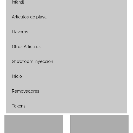
Infantil
Articulos de playa
Llaveros
Otros Articulos
Showroom Inyeccion
Inicio
Removedores
Tokens