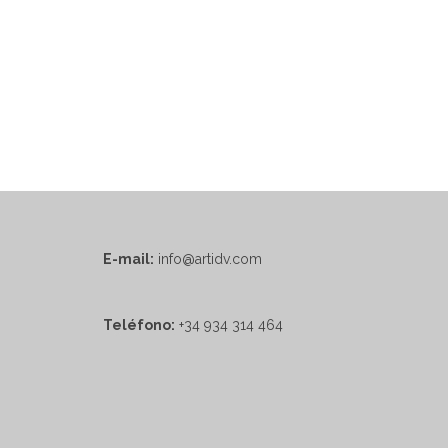
E-mail:
info@artidv.com
Teléfono:
+34 934 314 464