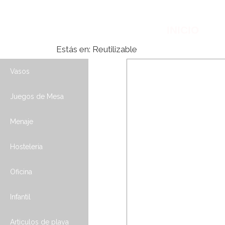
INICIO
Estás en:
Reutilizable
Vasos
Juegos de Mesa
Menaje
Hosteleria
Oficina
Infantil
Articulos de playa