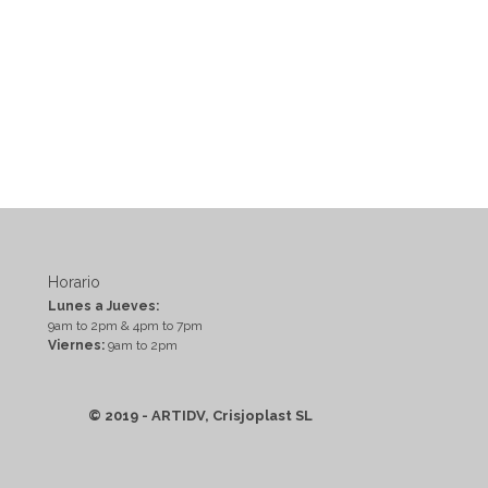
Horario
Lunes a Jueves:
9am to 2pm & 4pm to 7pm
Viernes:
9am to 2pm
© 2019 - ARTIDV, Crisjoplast SL