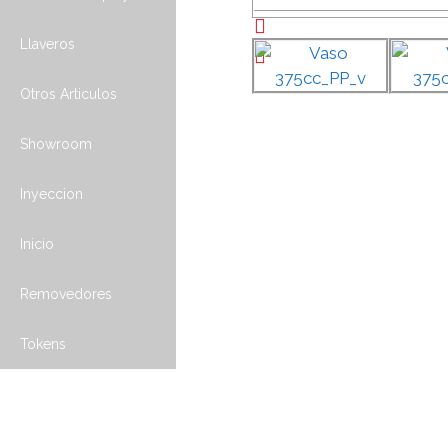
Llaveros
Otros Articulos
Showroom
Inyeccion
Inicio
Removedores
Tokens