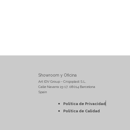
Showroom y Oficina
Art IDV Group - Crisjoplast S.L.
Calle Navarra 15-17, 08014 Barcelona
Spain
Política de Privacidad
Política de Calidad