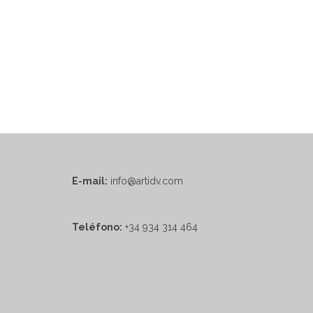
E-mail:
info@artidv.com
Teléfono:
+34 934 314 464