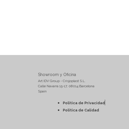
Showroom y Oficina
Art IDV Group - Crisjoplast S.L.
Calle Navarra 15-17, 08014 Barcelona
Spain
Política de Privacidad
Política de Calidad