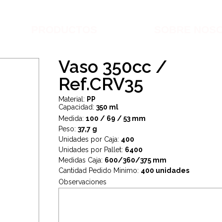
PRODUCTOS
SOBRE NOS
Vaso 350cc /
Ref.CRV35
Material:
PP
Capacidad:
350 ml
Medida:
100 / 69 / 53 mm
Peso:
37,7 g
Unidades por Caja:
400
Unidades por Pallet:
6400
Medidas Caja:
600/360/375 mm
Cantidad Pedido Minimo:
400 unidades
Observaciones
.
.