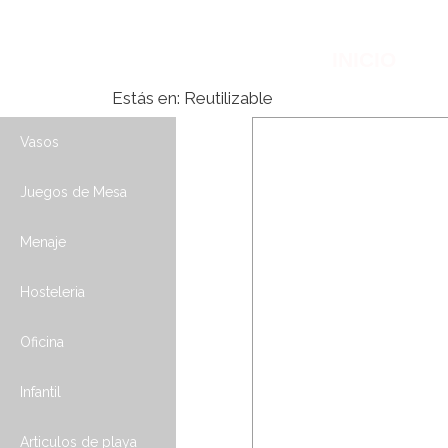
INICIO
Estás en:
Reutilizable
Vasos
Juegos de Mesa
Menaje
Hosteleria
Oficina
Infantil
Articulos de playa