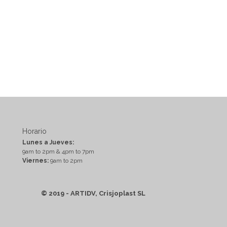
Horario
Lunes a Jueves:
9am to 2pm & 4pm to 7pm
Viernes:
9am to 2pm
© 2019 - ARTIDV, Crisjoplast SL