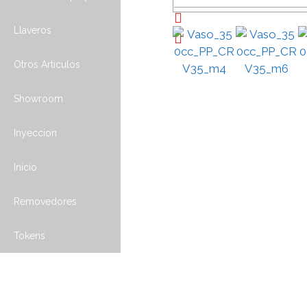
Llaveros
Otros Articulos
Showroom
Inyeccion
Inicio
Removedores
Tokens