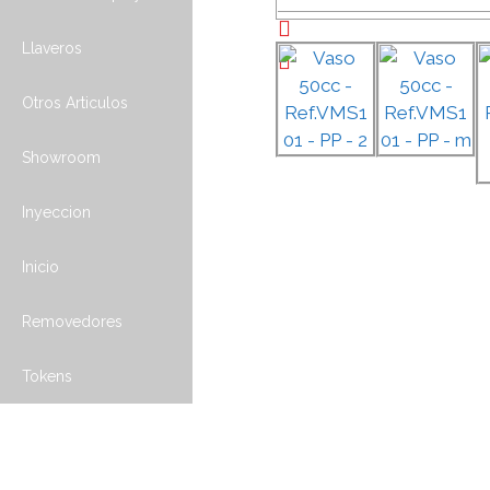
Llaveros
Otros Articulos
Showroom
Inyeccion
Inicio
Removedores
Tokens