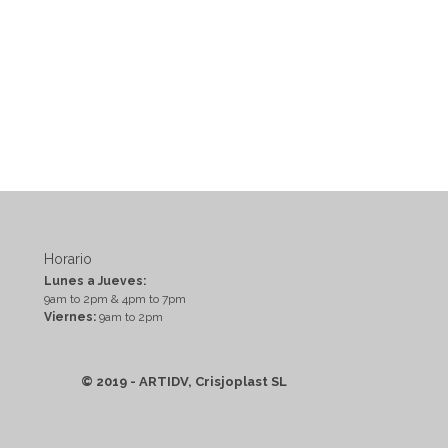
Horario
Lunes a Jueves:
9am to 2pm & 4pm to 7pm
Viernes:
9am to 2pm
© 2019 - ARTIDV, Crisjoplast SL