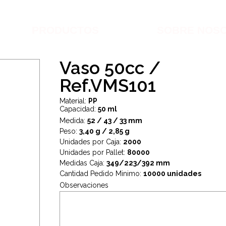
PRODUCTOS
SOBRE NOS
Vaso 50cc /
Ref.VMS101
Material:
PP
Capacidad:
50 ml
Medida:
52 / 43 / 33 mm
Peso:
3,40
g / 2,85 g
Unidades por Caja:
2000
Unidades por Pallet:
80000
Medidas Caja:
349/223/392 mm
Cantidad Pedido Minimo:
10000 unidades
Observaciones
.
.