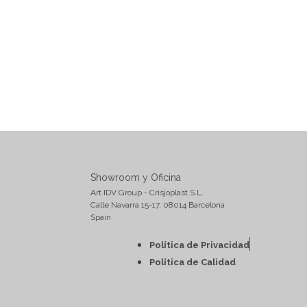
Showroom y Oficina
Art IDV Group - Crisjoplast S.L.
Calle Navarra 15-17, 08014 Barcelona
Spain
Política de Privacidad
Política de Calidad