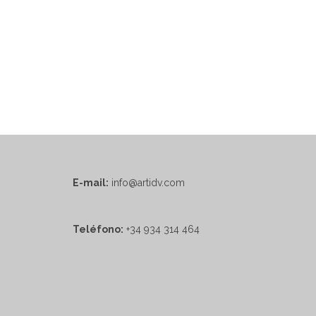
E-mail:
info@artidv.com
Teléfono:
+34 934 314 464