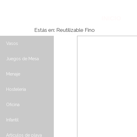
INICIO
Estás en:
Reutilizable Fino
Vasos
Juegos de Mesa
Menaje
Hosteleria
Oficina
Infantil
Articulos de playa