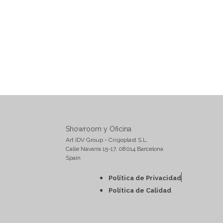
Showroom y Oficina
Art IDV Group - Crisjoplast S.L.
Calle Navarra 15-17, 08014 Barcelona
Spain
Política de Privacidad
Política de Calidad