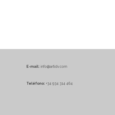
E-mail:
info@artidv.com
Teléfono:
+34 934 314 464