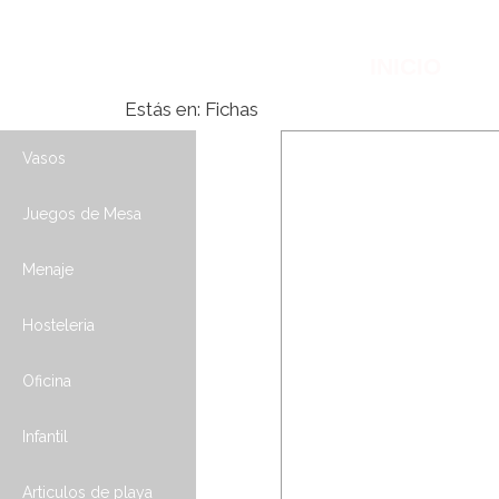
INICIO
Estás en:
Fichas
Vasos
Juegos de Mesa
Menaje
Hosteleria
Oficina
Infantil
Articulos de playa