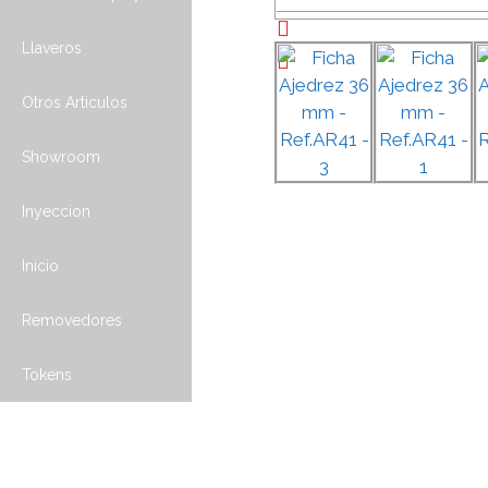
Llaveros
Otros Articulos
Showroom
Inyeccion
Inicio
Removedores
Tokens