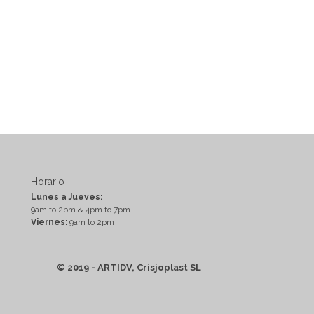
Horario
Lunes a Jueves:
9am to 2pm & 4pm to 7pm
Viernes:
9am to 2pm
© 2019 - ARTIDV, Crisjoplast SL